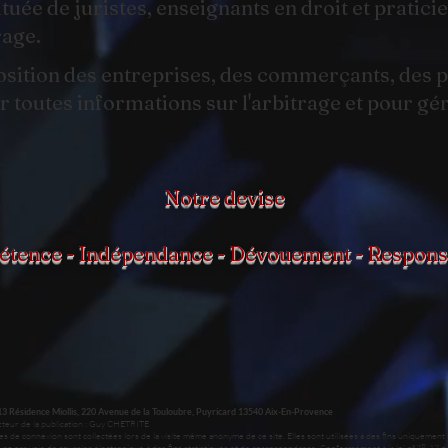
uée de juristes, enseignants en droit et pratici
rage.
position des entreprises, des commerçants, des 
 toutes informations sur l'arbitrage et pour gér
Notre devise
tence - Indépendance - Dévouement - Responsa
3 Résidence Miollis, 220 Avenue de la Touloubre, Puyricard 13540 Aix-En-Provence
teur de la publication : Guy CHETRITE
e connexion sont collectées lors de la visite même anonyme de ce site. Elles sont utilisées à des fins uniquement s
ar voie de courrier électronique à des fins statistiques et de correspondance. Conformément à la loi n°78-17 du 6 j