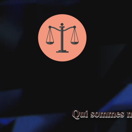
«
Le premi
Alex
ACCUEIL
LA 
Qui sommes n