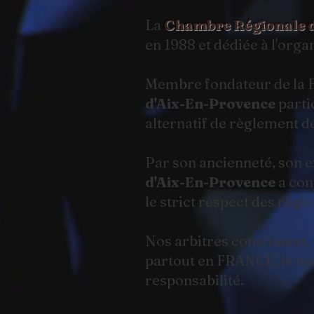
La
Chambre Régionale d
en 1988 et dédiée à l'orga
Membre fondateur de la F
d'Aix-En-Provence
parti
alternatif de règlement de
Par son ancienneté, son e
d'Aix-En-Provence
a con
le strict respect des règle
Nos arbitres constituent,
partout en FRANCE, la mei
responsabilité.