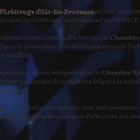
'Arbitrage
d'Aix-En-Provence
est une associat
nisation de l'arbitrage institutionnel en FRANCE.
édération des Centres d'Arbitrage, la
Chambre 
cipe à la promotion et au développement de l'
s conflits.
xpérience, et son indépendance, la
Chambre Rég
tribué à résoudre de nombreux litiges à la satisf
s légales.
 par leur professionnalisme, leur indépendance e
lleure garantie de qualité et d'efficacité des s