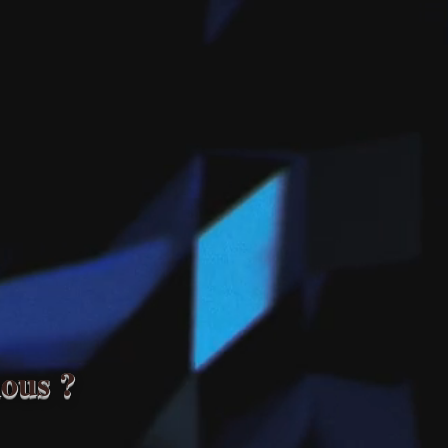
Chambre Régionale d'Arbitrage
d'Aix-en-Provence
er caractère de la puissance judiciaire, chez tous les peuples, est de servir 
is de Tocqueville - De la Démocratie en Amérique - 1848 Tome 1 Chapitr
CHAMBRE
NOS SERVICES
ous ?