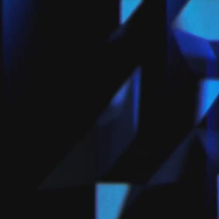
»
d’arbitre
e VI
QUID
CONTACT