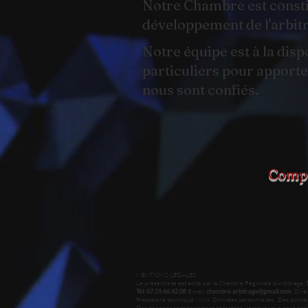
Notre Chambre est constit
développement de l'arbit
Notre équipe est à la dis
particuliers pour apporter
nous sont confiés.
Compé
MENTIONS LÉGALES
Le présent site est édité par la Chambre Régionale d’Arbitrage,
1
E-mail:
Direc
Tél: 07.59.66.42.08
chambre.arbitrage@gmail.com
.
Prestataire technique : WIX ​ Données personnelles. Des données d
Des données sont également collectées lorsque vous nous écrivez p