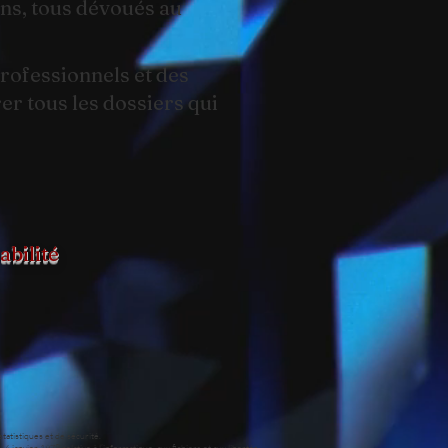
ens, tous dévoués au
professionnels et des
er tous les dossiers qui
bilité
tatistiques et de sécurité.
anvier 1978 relative à l’informatique, aux fichiers et aux libertés,